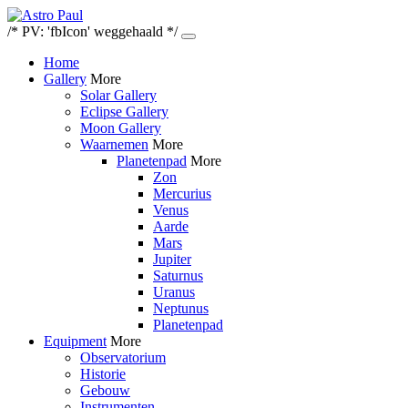
/* PV: 'fbIcon' weggehaald */
Home
Gallery
More
Solar Gallery
Eclipse Gallery
Moon Gallery
Waarnemen
More
Planetenpad
More
Zon
Mercurius
Venus
Aarde
Mars
Jupiter
Saturnus
Uranus
Neptunus
Planetenpad
Equipment
More
Observatorium
Historie
Gebouw
Instrumenten