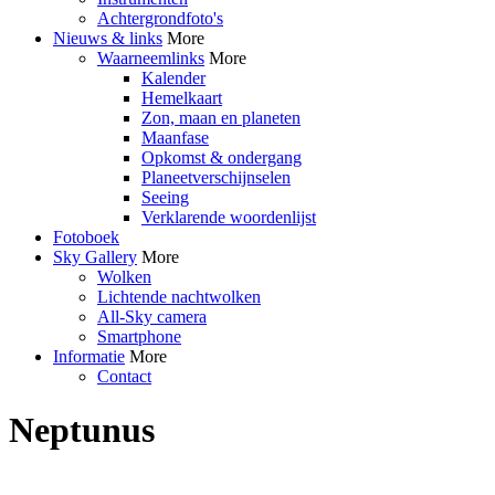
Achtergrondfoto's
Nieuws & links
More
Waarneemlinks
More
Kalender
Hemelkaart
Zon, maan en planeten
Maanfase
Opkomst & ondergang
Planeetverschijnselen
Seeing
Verklarende woordenlijst
Fotoboek
Sky Gallery
More
Wolken
Lichtende nachtwolken
All-Sky camera
Smartphone
Informatie
More
Contact
Neptunus