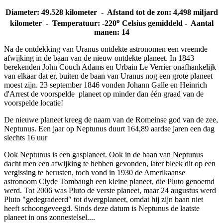
Diameter: 49.528 kilometer - Afstand tot de zon: 4,498 miljard
o
kilometer - Temperatuur: -220
Celsius gemiddeld - Aantal
manen: 14
Na de ontdekking van Uranus ontdekte astronomen een vreemde
afwijking in de baan van de nieuw ontdekte planeet. In 1843
berekenden John Couch Adams en Urbain Le Verrier onafhankelijk
van elkaar dat er, buiten de baan van Uranus nog een grote planeet
moest zijn. 23 september 1846 vonden Johann Galle en Heinrich
d'Arrest de voorspelde planeet op minder dan één graad van de
voorspelde locatie!
De nieuwe planeet kreeg de naam van de Romeinse god van de zee,
Neptunus. Een jaar op Neptunus duurt 164,89 aardse jaren een dag
slechts 16 uur
Ook Neptunus is een gasplaneet. Ook in de baan van Neptunus
dacht men een afwijking te hebben gevonden, later bleek dit op een
vergissing te berusten, toch vond in 1930 de Amerikaanse
astronoom Clyde Tombaugh een kleine planeet, die Pluto genoemd
werd. Tot 2006 was Pluto de verste planeet, maar 24 augustus werd
Pluto "gedegradeerd" tot dwergplaneet, omdat hij zijn baan niet
heeft schoongeveegd. Sinds deze datum is Neptunus de laatste
planeet in ons zonnestelsel....